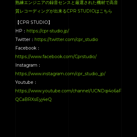
熟練エンジニアの録音センスと厳選された機材で高音
質レコーディングが出来るCPR STUDIOはこちら
【CPR STUDIO】
HP：
https://cpr-studio.jp/
Twitter：
https://twitter.com/cpr_studio
Facebook：
https://www.facebook.com/Cprstudio/
Instagram：
https://www.instagram.com/cpr_studio_jp/
Youtube：
https://www.youtube.com/channel/UCNDqi4o6aF
QCaBRXsEyj4eQ