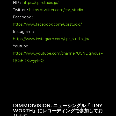
HP：
https://cpr-studio.jp/
Twitter：
https://twitter.com/cpr_studio
Facebook：
https://www.facebook.com/Cprstudio/
Instagram：
https://www.instagram.com/cpr_studio_jp/
Youtube：
https://www.youtube.com/channel/UCNDqi4o6aF
QCaBRXsEyj4eQ
DIMMDIVISION. ニューシングル『TINY
WORTH』にレコーディングで参加してお