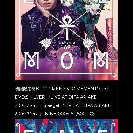
初回限定盤B （CD:MEMENTO,MEMENTO-inst-
DVD:SHILVER 〝LIVE AT DIFA ARIAKE
2016.12.24〟、Spiegel 〝LIVE AT DIFA ARIAKE
2016.12.24〟） NINE-0005 ￥1,800＋税