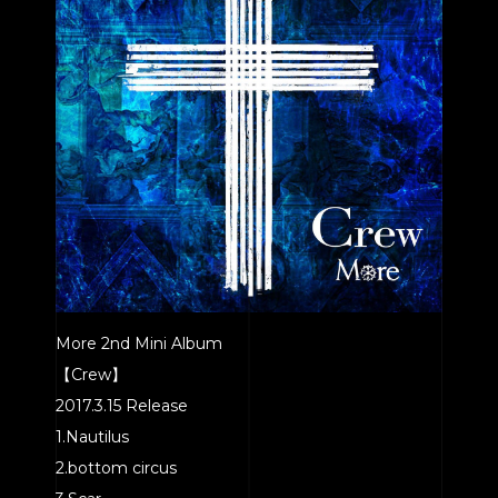
More 2nd Mini Album
【Crew】
2017.3.15 Release
1.Nautilus
2.bottom circus