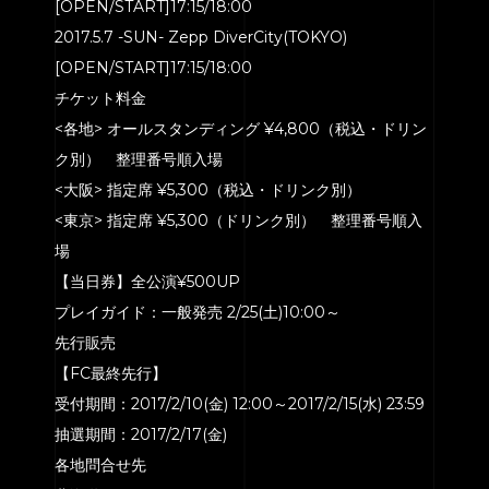
[OPEN/START]17:15/18:00
2017.5.7 -SUN- Zepp DiverCity(TOKYO)
[OPEN/START]17:15/18:00
HOME
チケット料金
<各地> オールスタンディング ¥4,800（税込・ドリン
SERVICE
ク別） 整理番号順入場
ENGENEER
<大阪> 指定席 ¥5,300（税込・ドリンク別）
EQUIPMENT
<東京> 指定席 ¥5,300（ドリンク別） 整理番号順入
場
PRICE
【当日券】全公演¥500UP
ACCESS
プレイガイド：一般発売 2/25(土)10:00～
BLOG
先行販売
【FC最終先行】
CONTACT
受付期間：2017/2/10(金) 12:00～2017/2/15(水) 23:59
抽選期間：2017/2/17(金)
各地問合せ先