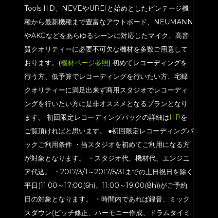
Tools HD、NEVEやUREIと始めとしたビンテージ機
種から最新機種まで豊富なアウトボード、NEUMANN
やAKGなどをあらゆるシーンに対応したマイク、高音
質クオリティーに必要不可欠な機材を多数ご用意して
おります。(
機材ページ参照
) 初めてレコーディングを
行う方、低予算でレコーディングを行いたい方、宅録
クオリティーに満足出来ず商用スタジオでレコーディ
ングを行いたい方に是非オススメとなるプランとなり
ます。 初回限定レコーディングパックの詳細は
HP
を
ご覧頂ければと思います。 ●初回限定レコーディングパ
ックご利用条件 ・当スタジオを初めてご利用になる方
が対象となります。 ・スタジオ代、機材代、エンジニ
ア代込。 ・2017/3/1～2017/5/31までの土日祝日を除く
平日(11:00～17:00(6h)、11:00～19:00(8h))がご予約
日の対象となります。 ・時間内であれば録音、ミック
スダウン(ピッチ修正、ハーモニー作成、ドラムタイミ