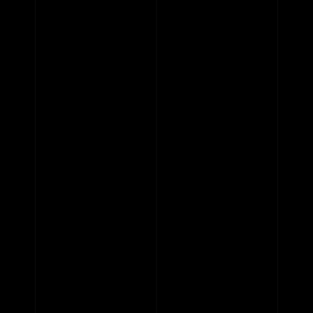
HOME
SERVICE
ENGENEER
EQUIPMENT
PRICE
ACCESS
BLOG