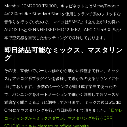
Marshall JCM2000 TSL100、キャビネットにはMesa/Boogie
4×12 Rectifier Standard Slantを使用しクランチ系のソリッドな
音作りを行っていたので、 マイクはSM57より立ち上がりの良い
AUDIX I-5とSENNHEISER MD421MK2、AKG C414B-XLSの3
本で空気感を重視したセッティングで収録しております。
即日納品可能なミックス、マスタリン
グ
その後、立会いでボーカル修正から細かい調整まで行い、ミック
スはアナログ系プラグインを多様して暖かみのあるサウンドに仕
上げております。 多数のシーケンスが織り成す楽曲であったの
で、パンニングをオートメーションで細かく調整して各ソースが
満遍なく聞こえるように調整しております。 ミックス後はStudio
Oneにてマスタリングを行い当日納品させて頂きました。
1日でレ
コーディングからミックスダウン、マスタリングを行うCPR
STUDIOはこちら
glamscure official website