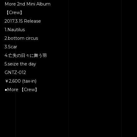
More 2nd Mini Album
【Crew】
2017.3.15 Release
1.Nautilus
2.bottom circus
3.Scar
4.亡失の日々に舞う羽
5.seize the day
GNTZ-012
￥2,600 (tax-in)
●More 【Crew】