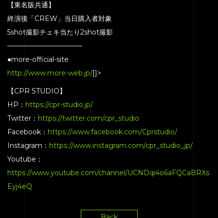
【東名阪共通】
終演後「CREW」当日購入者対象
5shot撮影チェキ当たり2shot撮影
———————————
●more-official-site
http://www.more-web.jp/
]]>
【CPR STUDIO】
HP：
https://cpr-studio.jp/
Twitter：
https://twitter.com/cpr_studio
Facebook：
https://www.facebook.com/Cprstudio/
Instagram：
https://www.instagram.com/cpr_studio_jp/
Youtube：
https://www.youtube.com/channel/UCNDqi4o6aFQCaBRXs
Eyj4eQ
Back