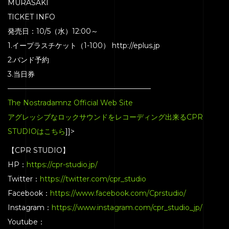
MURASAKI
TICKET INFO
発売日：10/5（水）12:00～
1.イープラスチケット（1-100） http://eplus.jp
2.バンド予約
3.当日券
————————————————————
The Nostradamnz Official Web Site
アグレッシブなロックサウンドをレコーディング出来るCPR
STUDIOはこちら
]]>
【CPR STUDIO】
HP：
https://cpr-studio.jp/
Twitter：
https://twitter.com/cpr_studio
Facebook：
https://www.facebook.com/Cprstudio/
Instagram：
https://www.instagram.com/cpr_studio_jp/
Youtube：