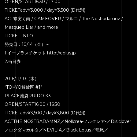
OPEN/START16:30 / 17:00
TICKETadv¥3,000 / day¥3,500 (D代別)
ACT篠突く雨 / GAMEOVER / マルコ / The Nostradamnz /
Masqued Liar / and more
HOME
TICKET INFO
発売日：10/14（金）～
SERVICE
1.イープラスチケット http://eplus.jp
ENGENEER
2.当日券
EQUIPMENT
————————————————————
2016/11/10（木）
PRICE
“TOKYO解放区 #1”
ACCESS
PLACE池袋RUIDO K3
BLOG
OPEN/START16:00 / 16:30
TICKETadv¥3,500 / day¥3,800 (D代別)
CONTACT
ACTTHE NOSTRADAMNZ／Nollcrea-ノルクレア-／Dis’clover
／ロクダマカルタ／NEVILIA／Black Lotus／龍尾／