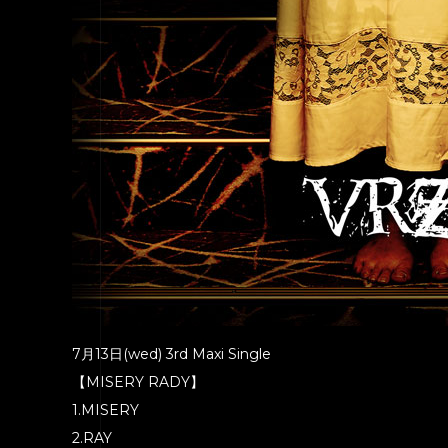
7月13日(wed) 3rd Maxi Single
【MISERY RADY】
1.MISERY
2.RAY