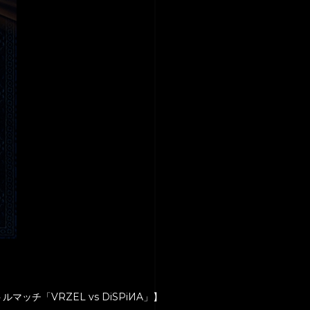
ッチ「VRZEL vs DiSPiИA」】