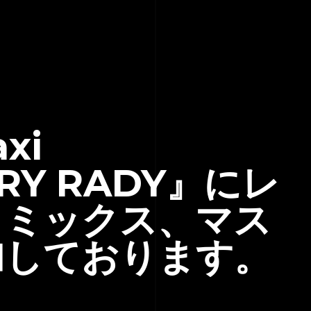
xi
ERY RADY』にレ
、ミックス、マス
加しております。