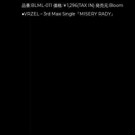
品番:BLML-011 価格:￥1,296(TAX IN) 発売元:Bloom
●VRZEL – 3rd Maxi Single『MISERY RADY』