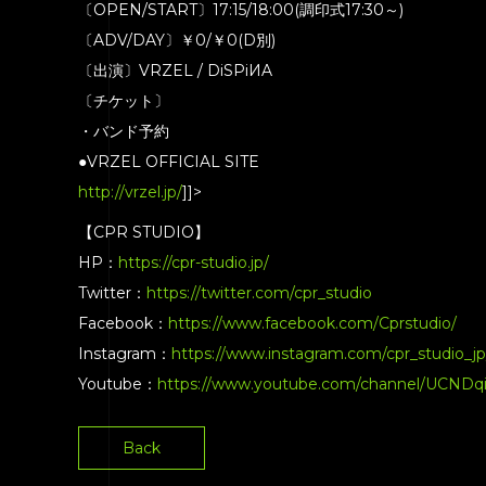
〔OPEN/START〕17:15/18:00(調印式17:30～)
〔ADV/DAY〕￥0/￥0(D別)
〔出演〕VRZEL / DiSPiИA
〔チケット〕
・バンド予約
●VRZEL OFFICIAL SITE
http://vrzel.jp/
]]>
【CPR STUDIO】
HP：
https://cpr-studio.jp/
Twitter：
https://twitter.com/cpr_studio
Facebook：
https://www.facebook.com/Cprstudio/
Instagram：
https://www.instagram.com/cpr_studio_jp
Youtube：
https://www.youtube.com/channel/UCND
Back