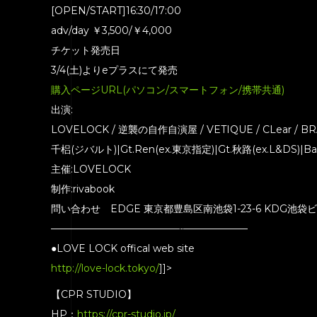
[OPEN/START]16:30/17:00
adv/day ￥3,500/￥4,000
チケット発売日
3/4(土)よりeプラスにて発売
購入ページURL(パソコン/スマートフォン/携帯共通)
出演:
LOVELOCK / 逆襲の自作自演屋 / VETIQUE / CLear / 
千梠(ジバルト)|Gt.Ren(ex.東京指定)|Gt.秋路(ex.L&DS)|Ba.
主催:LOVELOCK
制作:rivabook
問い合わせ EDGE 東京都豊島区南池袋1-23-6 KDG池袋ビルB2 
—————————————-­——————–
●LOVE LOCK offical web site
http://love-lock.tokyo/
]]>
【CPR STUDIO】
HP：
https://cpr-studio.jp/