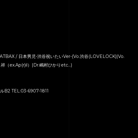
BRATBAX / 日本男児-渋谷祝いたいVer-(Vo.渋谷(LOVELOCK)|Vo.
祥（ex.Ap(r)il）|Dr.嶋村ひかりetc…)
TEL:03-6907-1811