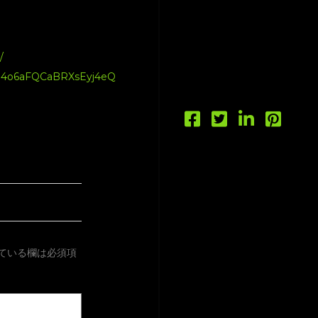
/
qi4o6aFQCaBRXsEyj4eQ
ている欄は必須項