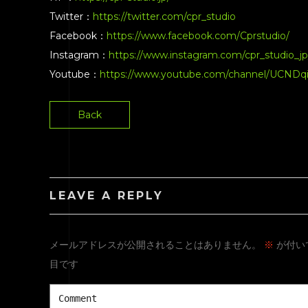
Twitter：
https://twitter.com/cpr_studio
Facebook：
https://www.facebook.com/Cprstudio/
Instagram：
https://www.instagram.com/cpr_studio_jp
Youtube：
https://www.youtube.com/channel/UCND
Back
LEAVE A REPLY
メールアドレスが公開されることはありません。
※
が付い
目です