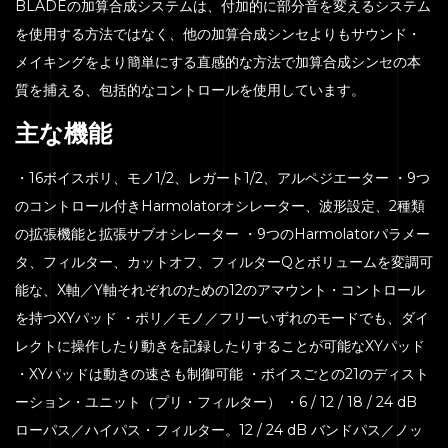
BLADEの加算合成システムは、付加的に部分音を変えるシステム
を使用する方法ではなく、他の加算合成シンセよりもサウンド・
メイキングをより簡単にする直感的な方法で加算合成シンセの本
質を捕える、包括的なコントロールを使用しています。
主な機能
・16ボイスポリ、モノ1/2、レガート1/2、アルペジエーター ・9つ
のコントロール付きHarmolatorオシレーター、波形設定、2種類
の拡張機能と拡張サブオシレーター ・9つのHarmolatorパラメー
タ、フィルター、カットオフ、フィルターQとボリュームを変調可
能な、X軸／Y軸それぞれのための12のアマウント・コントロール
を持つXYパッド ・ポリ／モノ／フリーいずれのモードでも、ダイ
レクトに操作したり動きを記録したりすることが可能なXYパッド
・XYパッドは動きの速さも制御可能 ・ボイスごとの21のディスト
ーション・ユニット（プリ・フィルター） ・6 / 12 / 18 / 24 dB
ローパス／ハイパス・フィルター。12 / 24 dB バンドパス／ノッ