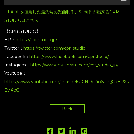
BLOG
BLADEを使用した最先端の楽曲制作、SE制作が出来るCPR
CONTACT
STUDIOはこちら
【CPR STUDIO】
HP：
https://cpr-studio.jp/
Twitter：
https://twitter.com/cpr_studio
Facebook：
https://www.facebook.com/Cprstudio/
Instagram：
https://www.instagram.com/cpr_studio_jp/
Youtube：
https://www.youtube.com/channel/UCNDqi4o6aFQCaBRXs
Eyj4eQ
Back