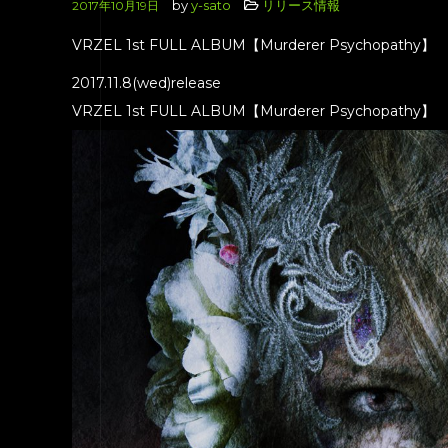
by
y-sato
リリース情報
2017年10月19日
VRZEL 1st FULL ALBUM【Murderer Psychopathy】
2017.11.8(wed)release
VRZEL 1st FULL ALBUM【Murderer Psychopathy】