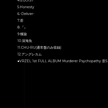
4.EGOIST
5.Honesty
6.-Deliver-
7.歪
8.『』
9.螺旋
10.深海魚
11.CHU-RU(通常盤のみ収録)
12.アングレカム
●VRZEL 1st FULL ALBUM Murderer Psychopathy 歪