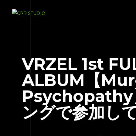
VRZEL 1st FU
ALBUM【Murd
Psychopat
ングで参加し