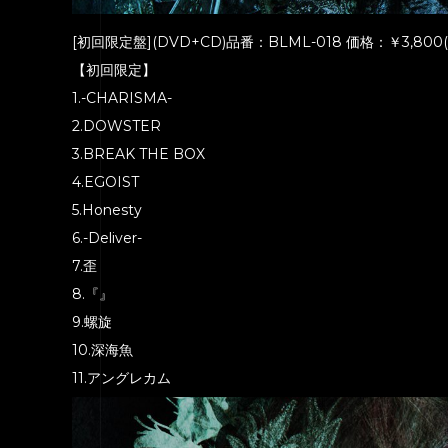
[初回限定盤](DVD+CD)品番：BLML-018 価格：￥3,800(
【初回限定】
1.-CHARISMA-
2.DOWSTER
3.BREAK THE BOX
4.EGOIST
5.Honesty
6.-Deliver-
7.歪
8.『』
9.螺旋
10.深海魚
11.アングレカム