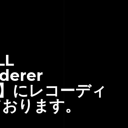
LL
erer
hy】にレコーディ
ております。