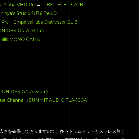
c Alpha VHD Pre
→
TUBE-TECH LCA2B
Shinya’s Studio 1U76 Rev.D
 Pre
→
Empirical labs Distressor EL-8
ON DESIGN AD2044
Hills MONO GAMA
8
LON DESIGN AD2044
gue Channel
→
SUMMIT AUDIO TLA-100A
のある広さを確保しておりますので、多点ドラムセットもストレス無く