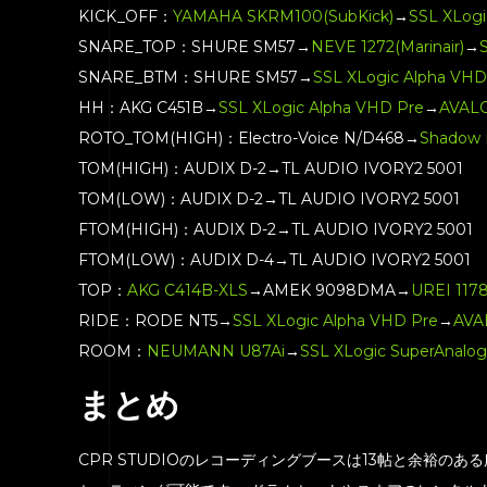
KICK_OFF：
YAMAHA SKRM100(SubKick)
→
SSL XLogi
SNARE_TOP：SHURE SM57→
NEVE 1272(Marinair)
→
SNARE_BTM：SHURE SM57→
SSL XLogic Alpha VHD
HH：AKG C451B→
SSL XLogic Alpha VHD Pre
→
AVAL
ROTO_TOM(HIGH)：Electro-Voice N/D468→
Shadow 
TOM(HIGH)：AUDIX D-2→TL AUDIO IVORY2 5001
TOM(LOW)：AUDIX D-2→TL AUDIO IVORY2 5001
FTOM(HIGH)：AUDIX D-2→TL AUDIO IVORY2 5001
FTOM(LOW)：AUDIX D-4→TL AUDIO IVORY2 5001
TOP：
AKG C414B-XLS
→AMEK 9098DMA→
UREI 117
RIDE：RODE NT5→
SSL XLogic Alpha VHD Pre
→
AVA
ROOM：
NEUMANN U87Ai
→
SSL XLogic SuperAnalo
まとめ
CPR STUDIOのレコーディングブースは13帖と余裕