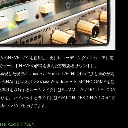
みのNEVE 1272を使用し、更にレコーディングエンジニアに定
 Rev.DでオールドNEVEの倍音を含んだ密度あるサウンドに。
ev.Dを再現した現行のUniversal Audio 1176LNに比べて少し重心が高
にはレスポンスの早いShadow Hills MONO GAMAを使
を収録するルームマイクにはSUMMIT AUDIO TLA-100A
 ハイハットとライドにはAVALON DESIGN AD2044で
なサウンドに仕上げてます。
rsal Audio 1176LN