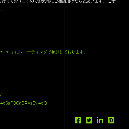
も行っておりますのでお気軽にご相談頂けたらと思います。 ご予
す。
A-dispersed-」にレコーディングで参加しております。
/
qi4o6aFQCaBRXsEyj4eQ