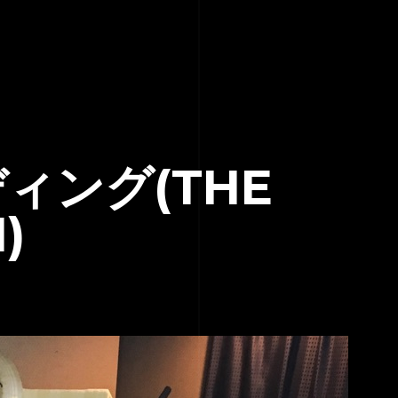
ィング(THE
)