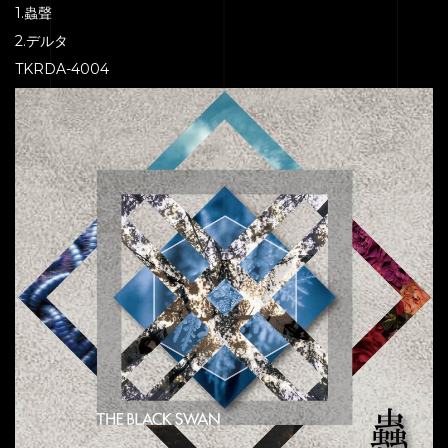
1.蟲聲
2.デルタ
TKRDA-4004