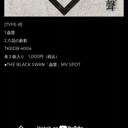
[TYPE-B]
1.蟲聲
2.六花の歔欷
TKRDB-4004
各２曲入り 1,000円（税込）
●THE BLACK SWAN「蟲聲」MV SPOT