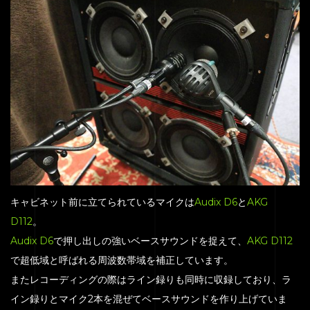
キャビネット前に立てられているマイクは
Audix D6
と
AKG
D112
。
Audix D6
で押し出しの強いベースサウンドを捉えて、
AKG D112
で超低域と呼ばれる周波数帯域を補正しています。
またレコーディングの際はライン録りも同時に収録しており、ラ
イン録りとマイク2本を混ぜてベースサウンドを作り上げていま