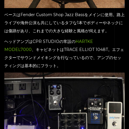
ベースはFender Custom Shop Jazz Bassをメインに使用。路上
ライブや海外公演も共にしているタフな1本でボディーやネックに
は傷跡があり、これまでの大きな経験と風格が伺えます。
ヘッドアンプはCPR STUDIOの常設の
HARTKE
MODEL7000
、キャビネットはTRACE ELLIOT 1048T。エフェ
クターでサウンドメイキングを行なっているので、アンプのセッ
HOME
ティングは基本的にフラット。
SERVICE
ENGENEER
EQUIPMENT
PRICE
ACCESS
BLOG