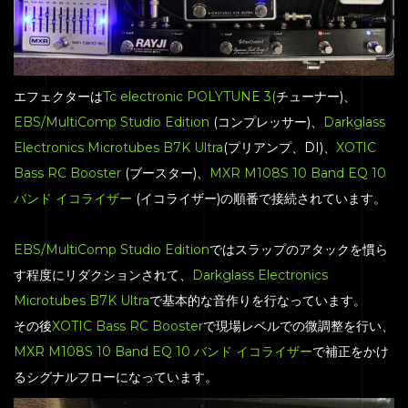
CONTACT
エフェクターは
Tc electronic POLYTUNE 3(
チューナー)、
EBS/MultiComp Studio Edition
(コンプレッサー)、
Darkglass
Electronics Microtubes B7K Ultra
(プリアンプ、DI)、
XOTIC
Bass RC Booster
(ブースター)、
MXR M108S 10 Band EQ 10
バンド イコライザー
(イコライザー)の順番で接続されています。
EBS/MultiComp Studio Edition
ではスラップのアタックを慣ら
す程度にリダクションされて、
Darkglass Electronics
Microtubes B7K Ultra
で基本的な音作りを行なっています。
その後
XOTIC Bass RC Booster
で現場レベルでの微調整を行い、
MXR M108S 10 Band EQ 10 バンド イコライザー
で補正をかけ
るシグナルフローになっています。