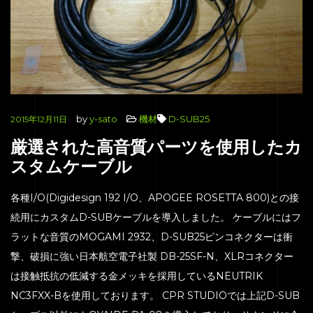
by
y-sato
機材
D-SUB25
2015年12月11日
厳選された高音質パーツを使用したカ
スタムケーブル
各種I/O(Digidesign 192 I/O、APOGEE ROSETTA 800)との接
続用にカスタムD-SUBケーブルを導入しました。 ケーブルにはフ
ラットな音質のMOGAMI 2932、D-SUB25ピンコネクターは衝
撃、破損に強い日本航空電子社製 DB-25SF-N、XLRコネクター
は接触抵抗の低減する金メッキを採用しているNEUTRIK
NC3FXX-Bを使用しております。 CPR STUDIOでは上記D-SUB