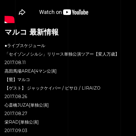
HOME
マルコ 最新情報
SERVICE
●ライブスケジュール
ENGENEER
「セイゾンノシルシ」リリース単独公演ツアー【変人万歳】
2017.08.11
EQUIPMENT
高田馬場AREA[4マン公演]
PRICE
【鶯】マルコ
ACCESS
【ゲスト】 ジャックケイパー / ピサロ / LIRAIZO
2017.08.26
BLOG
心斎橋JUZA[単独公演]
CONTACT
2017.08.27
栄RAD[単独公演]
2017.09.03