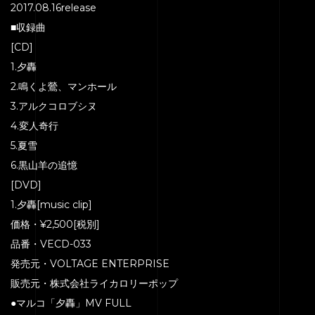
2017.08.16release
■収録曲
[CD]
1.夕轟
2.鳴くよ鶯、マンホール
3.アルクコロブシヌ
4.変人奇行
5.夏雪
6.黒山羊の追憶
[DVD]
1.夕轟[music clip]
価格・¥2,500[税別]
品番・VECD-033
発売元・VOLTAGE ENTERPRISE
販売元・株式会社ライカロリーポップ
●マルコ「夕轟」MV FULL