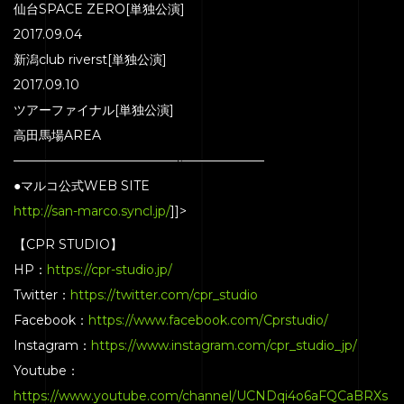
仙台SPACE ZERO[単独公演]
2017.09.04
新潟club riverst[単独公演]
2017.09.10
ツアーファイナル[単独公演]
高田馬場AREA
—————————————-­——————–
●マルコ公式WEB SITE
http://san-marco.syncl.jp/
]]>
【CPR STUDIO】
HP：
https://cpr-studio.jp/
Twitter：
https://twitter.com/cpr_studio
Facebook：
https://www.facebook.com/Cprstudio/
Instagram：
https://www.instagram.com/cpr_studio_jp/
Youtube：
https://www.youtube.com/channel/UCNDqi4o6aFQCaBRXs