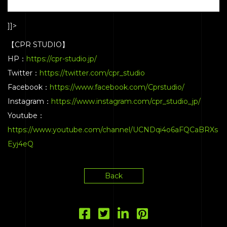
]]>
【CPR STUDIO】
HP：
https://cpr-studio.jp/
Twitter：
https://twitter.com/cpr_studio
Facebook：
https://www.facebook.com/Cprstudio/
Instagram：
https://www.instagram.com/cpr_studio_jp/
Youtube：
HOME
https://www.youtube.com/channel/UCNDqi4o6aFQCaBRXs
SERVICE
Eyj4eQ
ENGENEER
EQUIPMENT
Back
PRICE
ACCESS