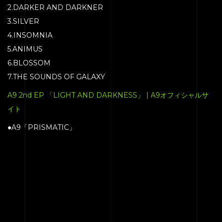
2.DARKER AND DARKNER
3.SILVER
4.INSOMNIA
5.ANIMUS
6.BLOSSOM
7.THE SOUNDS OF GALAXY
A9 2nd EP 「LIGHT AND DARKNESS」 | A9オフィシャルサ
イト
●A9「PRISMATIC」