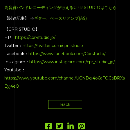
高音質バンドレコーディングが行えるCPR STUDIOはこちら
【関連記事】 ⇒
ギター、ベースリアンプ(A9)
【CPR STUDIO】
HP：
https://cpr-studio.jp/
Twitter：
https://twitter.com/cpr_studio
Facebook：
https://www.facebook.com/Cprstudio/
Instagram：
https://www.instagram.com/cpr_studio_jp/
Youtube：
https://www.youtube.com/channel/UCNDqi4o6aFQCaBRXs
Eyj4eQ
Back