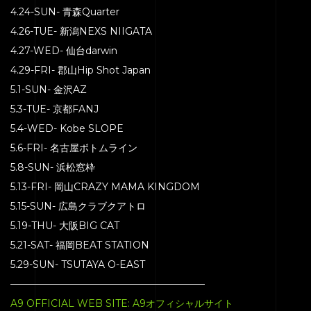
HOME
4.24-SUN- 青森Quarter
4.26-TUE- 新潟NEXS NIIGATA
SERVICE
4.27-WED- 仙台darwin
ENGENEER
4.29-FRI- 郡山Hip Shot Japan
EQUIPMENT
5.1-SUN- 金沢AZ
5.3-TUE- 京都FANJ
PRICE
5.4-WED- Kobe SLOPE
ACCESS
5.6-FRI- 名古屋ボトムライン
BLOG
5.8-SUN- 浜松窓枠
5.13-FRI- 岡山CRAZY MAMA KINGDOM
CONTACT
5.15-SUN- 広島クラブクアトロ
5.19-THU- 大阪BIG CAT
5.21-SAT- 福岡BEAT STATION
5.29-SUN- TSUTAYA O-EAST
————————————————————
A9 OFFICIAL WEB SITE: A9オフィシャルサイト