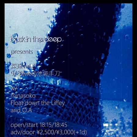
HOME
SERVICE
ENGENEER
EQUIPMENT
PRICE
ACCESS
BLOG