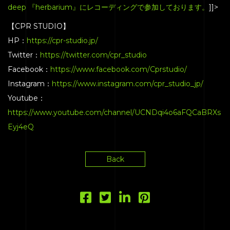
deep 『herbarium』にレコーディングで参加しております。
]]>
【CPR STUDIO】
HP：
https://cpr-studio.jp/
Twitter：
https://twitter.com/cpr_studio
Facebook：
https://www.facebook.com/Cprstudio/
Instagram：
https://www.instagram.com/cpr_studio_jp/
Youtube：
https://www.youtube.com/channel/UCNDqi4o6aFQCaBRXs
Eyj4eQ
Back