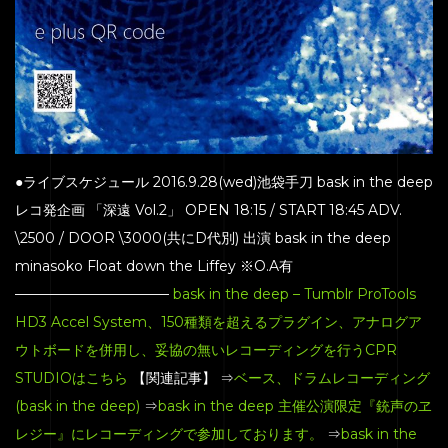
CONTACT
●ライブスケジュール 2016.9.28(wed)池袋手刀 bask in the deep
レコ発企画 「深遠 Vol.2」 OPEN 18:15 / START 18:45 ADV.
\2500 / DOOR \3000(共にD代別) 出演 bask in the deep
minasoko Float down the Liffey ※O.A有
———————————
bask in the deep – Tumblr
ProTools
HD3 Accel System、150種類を超えるプラグイン、アナログア
ウトボードを併用し、妥協の無いレコーディングを行うCPR
STUDIOはこちら
【関連記事】 ⇒
ベース、ドラムレコーディング
(bask in the deep)
⇒
bask in the deep 主催公演限定『銃声のヱ
レジー』にレコーディングで参加しております。
⇒
bask in the