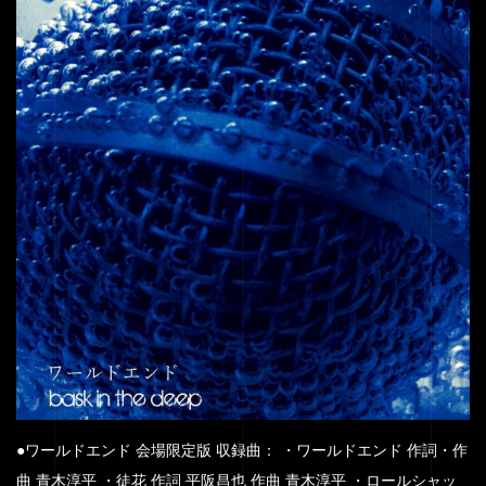
●ワールドエンド 会場限定版 収録曲： ・ワールドエンド 作詞・作
曲 青木淳平 ・徒花 作詞 平阪昌也 作曲 青木淳平 ・ロールシャッ