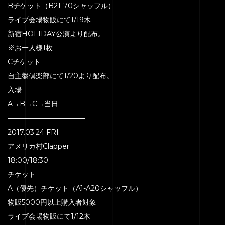
Bチケット（B21-70シャッフル）
ライブ会場物販にて1/19木
新宿HOLIDAY公演より配布。
※お一人様1枚
Cチケット
自主盤倶楽部にて1/20より配布。
入場
HOME
A→B→C→当日
SERVICE
———————————
ENGENEER
2017.03.24 FRI
アメリカ村Clapper
EQUIPMENT
18:00/18:30
PRICE
チケット
ACCESS
A（優先）チケット（A1-A20シャッフル）
物販5000円以上購入者対象
BLOG
ライブ会場物販にて1/12木
CONTACT