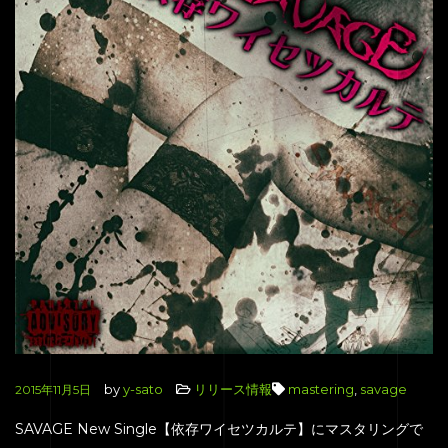
by
y-sato
リリース情報
mastering
,
savage
2015年11月5日
SAVAGE New Single【依存ワイセツカルテ】にマスタリングで