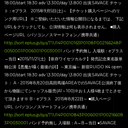
18:00/start 18:30 adv \3.300/day \3.800 出演:SAVAGE チケッ
HOME
ト：eプラス 2015年9月5日(土)～ 【チケット購入ページへのリ
SERVICE
ンク用URL】 ※ご登録いただいた情報公開日になるまでは、 下記
ENGENEER
URLをクリックしても、公演情報は何も表示されません。 ■購入
ページURL（パソコン／スマートフォン／携帯共通）
EQUIPMENT
http://sort.eplus.jp/sys/T1U14P0010163P0108P002166248P
PRICE
0050001P006001P0030001
バンド予約無し 入場順：eプラス
ACCESS
→当日 ●2015/11/21(土) 【依存ワイセツカルテ】発売記念東名阪単
独公演【悪魔が囁く最後の詞】～東京編～ 新宿RUIDO K4 open
BLOG
18:00/start 18:30 adv \3.300/day \3.800 出演:SAVAGE チケッ
CONTACT
ト： A・2015年8月20日高田馬場AREAでのSAVAGE公演終了後
から物販にてシャッフル販売(A1～100)※お１人様4枚までとさせ
て頂きます※ B・eプラス 2015年8月22日～ ■購入ページ
URL（パソコン／スマートフォン／携帯共通）
http://sort.eplus.jp/sys/T1U14P0010843P006001P00216608
3P0030001
バンド予約無し 入場順：A→B→当日 ●SAVAGE