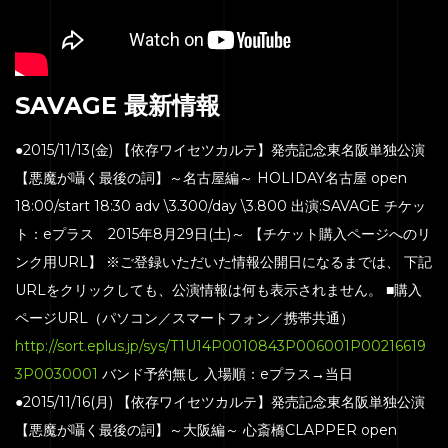
SAVAGE 最新情報
●2015/11/13(金) 【依存ワイセツカルテ】発売記念東名阪単独公演
【悪魔が囁く最後の詞】～名古屋編～ HOLIDAY名古屋 open
18:00/start 18:30 adv \3.300/day \3.800 出演:SAVAGE チケッ
ト：eプラス 2015年8月29日(土)～ 【チケット購入ページへのリ
ンク用URL】 ※ご登録いただいた情報公開日になるまでは、 下記
URLをクリックしても、公演情報は何も表示されません。 ■購入
ページURL（パソコン／スマートフォン／携帯共通）
http://sort.eplus.jp/sys/T1U14P0010843P006001P00216619
3P0030001
バンド予約無し 入場順：eプラス→当日
●2015/11/16(月) 【依存ワイセツカルテ】発売記念東名阪単独公演
【悪魔が囁く最後の詞】～大阪編～ 心斎橋CLAPPER open