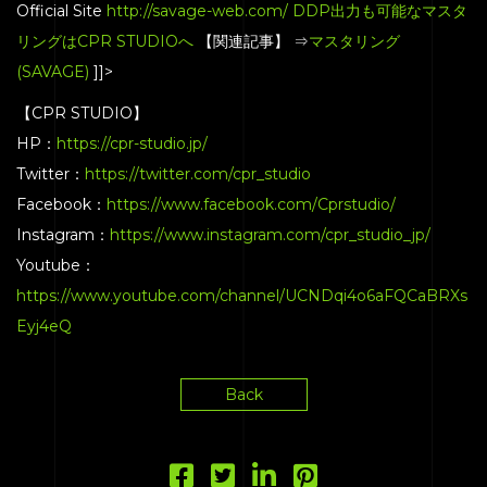
Official Site
http://savage-web.com/
DDP出力も可能なマスタ
リングはCPR STUDIOへ
【関連記事】 ⇒
マスタリング
(SAVAGE)
]]>
【CPR STUDIO】
HP：
https://cpr-studio.jp/
Twitter：
https://twitter.com/cpr_studio
Facebook：
https://www.facebook.com/Cprstudio/
Instagram：
https://www.instagram.com/cpr_studio_jp/
Youtube：
https://www.youtube.com/channel/UCNDqi4o6aFQCaBRXs
Eyj4eQ
Back