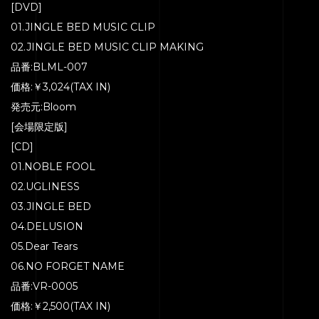
[DVD]
01.JINGLE BED MUSIC CLIP
02.JINGLE BED MUSIC CLIP MAKING
品番:BLML-007
価格:￥3,024(TAX IN)
発売元:Bloom
[会場限定版]
[CD]
01.NOBLE FOOL
02.UGLINESS
03.JINGLE BED
04.DELUSION
05.Dear Tears
06.NO FORGET NAME
品番:VR-0005
価格:￥2,500(TAX IN)