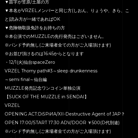
▼苗字が笠原/土屋の方
▼本名がVRZELメンバーと同じ方(しおん、りょうや、きら、こ
と)読み方が一緒であればOK
▼危険物取扱免許をお持ちの方
※本公演でのMUZZLEの先行発売はございません。
HOME
※バンド予約無し(ご来場者全ての方がご入場頂けます)
※お並び頂けるのは16:45からとなります
SERVICE
・12/1(火)仙台spaceZero
ENGENEER
VRZEL Thorny path#3～sleep drunkenness
EQUIPMENT
～semi final～仙台編
MUZZLE発売記念ワンコイン単独公演
PRICE
【SUCK OF THE MUZZLE in SENDAI】
ACCESS
VRZEL
BLOG
OPENING ACT:DiSPiИA/XII-Destructive Agent of JAP？
OPEN 17:00/START 17:30 ADV/DOOR ￥500(D代別途)
CONTACT
※バンド予約無し(ご来場者全ての方がご入場頂けます)