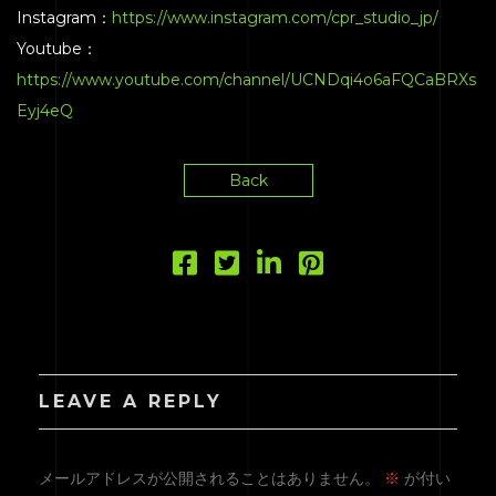
Instagram：
https://www.instagram.com/cpr_studio_jp/
Youtube：
https://www.youtube.com/channel/UCNDqi4o6aFQCaBRXs
Eyj4eQ
Back
LEAVE A REPLY
メールアドレスが公開されることはありません。
※
が付い