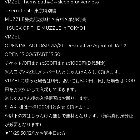
VRZEL Thorny path#3～sleep drunkenness
～semi final～東京特別編
MUZZLE発売記念無料？有料？単独公演
【SUCK OF THE MUZZLE in TOKYO】
VRZEL
OPENING ACT:DiSPiИA/XII-Destructive Agent of JAP？
OPEN 17:00/START 17:30
チケット/0円または500円または1000円(D代別途)
※入口でVRZELメンバー1人とじゃんけんをして頂きます。
VRZELに勝った場合は0円、あいこは500円、負けた場合は1000
円をお支払いして入場して頂きます。
※じゃんけん後の入場拒否はお断りします。
START後は一律1000円とさせて頂きます。
※以下の方はじゃんけん無しで無料となります。(顔写真付身分証
が必要となります)
▼11/29.30.12/1がお誕生日の方