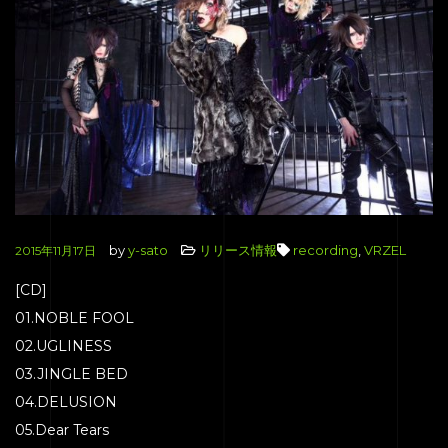
by
y-sato
リリース情報
recording
,
VRZEL
2015年11月17日
[CD]
01.NOBLE FOOL
02.UGLINESS
03.JINGLE BED
04.DELUSION
05.Dear Tears