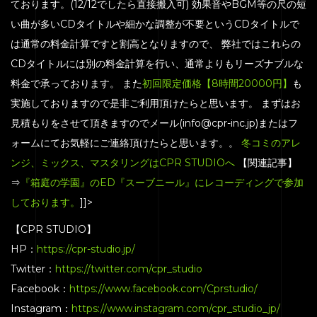
ております。(12/12でしたら直接搬入可) 効果音やBGM等の尺の短
い曲が多いCDタイトルや細かな調整が不要というCDタイトルで
は通常の料金計算ですと割高となりますので、 弊社ではこれらの
CDタイトルには別の料金計算を行い、通常よりもリーズナブルな
料金で承っております。 また
初回限定価格【8時間20000円】
も
実施しておりますので是非ご利用頂けたらと思います。 まずはお
見積もりをさせて頂きますのでメール(info@cpr-inc.jp)またはフ
ォームにてお気軽にご連絡頂けたらと思います。。
冬コミのアレ
ンジ、ミックス、マスタリングはCPR STUDIOへ
【関連記事】
⇒
『箱庭の学園』のED『スーブニール』にレコーディングで参加
しております。
]]>
【CPR STUDIO】
HOME
HP：
https://cpr-studio.jp/
Twitter：
https://twitter.com/cpr_studio
SERVICE
Facebook：
https://www.facebook.com/Cprstudio/
ENGENEER
Instagram：
https://www.instagram.com/cpr_studio_jp/