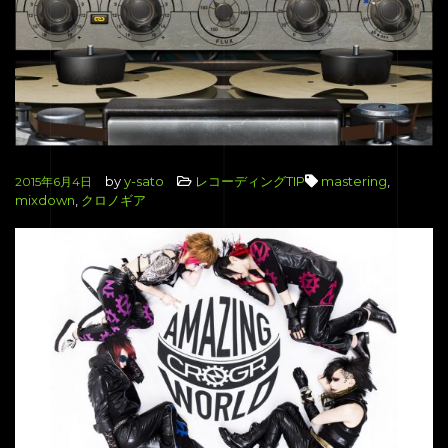
by
y-sato
レコーディングTIP
mastering
,
2015年6月4日
mixdown
,
クロノギア