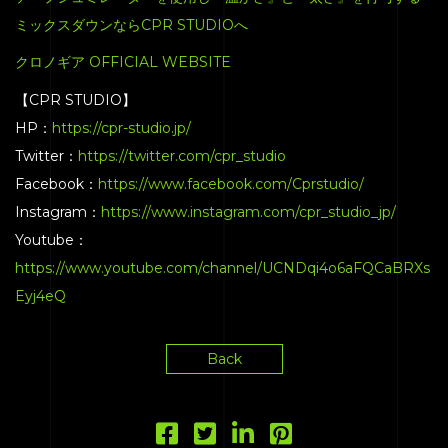
HOME
ミックスダウンならCPR STUDIOへ
SERVICE
クロノギア OFFICIAL WEBSITE
ENGENEER
【CPR STUDIO】
EQUIPMENT
HP：
https://cpr-studio.jp/
Twitter：
https://twitter.com/cpr_studio
PRICE
Facebook：
https://www.facebook.com/Cprstudio/
ACCESS
Instagram：
https://www.instagram.com/cpr_studio_jp/
BLOG
Youtube：
https://www.youtube.com/channel/UCNDqi4o6aFQCaBRXs
CONTACT
Eyj4eQ
Back