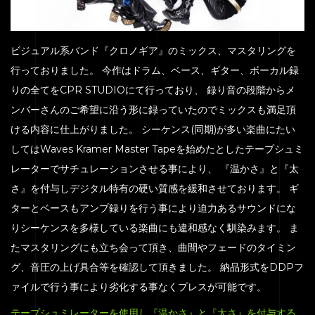
ビジュアル系バンド『クロノギア』のミックス、マスタリングを
行っておりました。 今作はドラム、ベース、ギター、ボーカル録
りの全てをCPR STUDIOにて行っており、 録り音の段階からメ
ンバーさんのご希望に沿う形に録っていたのでミックスも満足頂
ける内容に仕上がりました。 シーケンス(同期)が多い楽曲にたい
してはWaves Kramer Master Tapeを始めたとしたテープシュミ
レーターでサチュレーションさせる事により、 『温かさ』と『太
さ』を付与しデジタル特有の硬い質感を緩和させております。 ギ
ターとベースもアンプ録りを行う事により迫力あるサウンドにな
りシーケンスを多様している楽曲にも違和感なく馴染みます。 ま
たマスタリングにも立ち会って頂き、曲間やフェードのタイミン
グ、音圧の上げ具合等を確認して頂きました。 納品形式をDDPフ
ァイルで行う事により劣化する事なくプレスが可能です。
テープシュミレーターを使用し『温かさ』と『太さ』を付与する