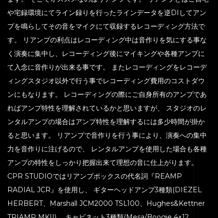
や宅録環境にてライン録りを行ったラインデータを逆DIしてアン
プを鳴らしてその音をマイクにて収録するレコーディング方法で
す。 リアンプの利点はレコーディング中は音作りを気にする事な
く演奏に集中し、レコーディング後にマイキングや各種アンプに
て入念に音作りが出来る事です。 またレコーディングをレコーデ
ィングスタジオ以外で行う事でレコーディング費用のコストダウ
ンにもなります。 レコーディングの際にご自身所有のアンプであ
ればアンプ特性を理解されているかと思いますが、 スタジオのレ
ンタルアンプの場合はアンプ特性を理解するには多少時間が掛か
ると思います。 リアンプで音作りを行う事により、演奏への集中
力を音作りに注げるので、 レンタルアンプを使用した場合も各種
アンプの特性をしっかり把握出来て理想の音に仕上がります。
CPR STUDIOではリアンプボックスの代名詞『REAMP
RADIAL JCR』を使用し、 ギターヘッドアンプ3種類(DIEZEL
HERBERT、Marshall JCM2000 TSL100、Hughes&Kettner
TRIAMP MKII)、 キャビネット3種類(Mesa/Boogie 4×12