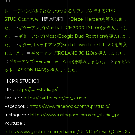
レコーディング標準となりつつあるリアンプを行えるCPR
STUDIOはこちら
【関連記事】 ⇒
Diezel Herbertを導入しまし
た。
⇒
ギターアンプ(Marshall JCM2000 TSL100)を導入しまし
た。
⇒
ギターアンプ(Mesa/Boogie Dual Rectifier)を導入しまし
た。
⇒
ギター用ヘッドアンプ(Koch Powertone PT-120)を導入
しました。
⇒
ギターアンプ(ROLAND JC-120)を導入しました。
⇒
ギターアンプ(Fender Twin Amp)を導入しました。
⇒
キャビネ
ット(BASSON B412)を導入しました。
【CPR STUDIO】
HP：
https://cpr-studio.jp/
Twitter：
https://twitter.com/cpr_studio
Facebook：
https://www.facebook.com/Cprstudio/
Instagram：
https://www.instagram.com/cpr_studio_jp/
Youtube：
https://www.youtube.com/channel/UCNDqi4o6aFQCaBRXs