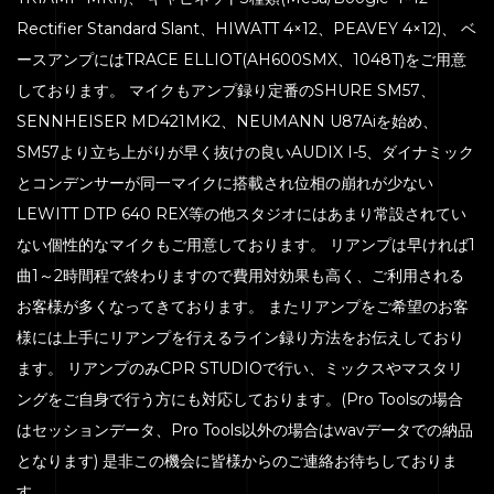
Rectifier Standard Slant、HIWATT 4×12、PEAVEY 4×12)、 ベ
ースアンプにはTRACE ELLIOT(AH600SMX、1048T)をご用意
しております。 マイクもアンプ録り定番のSHURE SM57、
HOME
SENNHEISER MD421MK2、NEUMANN U87Aiを始め、
SERVICE
SM57より立ち上がりが早く抜けの良いAUDIX I-5、ダイナミック
とコンデンサーが同一マイクに搭載され位相の崩れが少ない
ENGENEER
LEWITT DTP 640 REX等の他スタジオにはあまり常設されてい
EQUIPMENT
ない個性的なマイクもご用意しております。 リアンプは早ければ1
PRICE
曲1～2時間程で終わりますので費用対効果も高く、ご利用される
お客様が多くなってきております。 またリアンプをご希望のお客
ACCESS
様には上手にリアンプを行えるライン録り方法をお伝えしており
BLOG
ます。 リアンプのみCPR STUDIOで行い、ミックスやマスタリ
CONTACT
ングをご自身で行う方にも対応しております。(Pro Toolsの場合
はセッションデータ、Pro Tools以外の場合はwavデータでの納品
となります) 是非この機会に皆様からのご連絡お待ちしておりま
す。