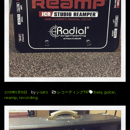
by
y-sato
レコーディングTIP
bass
,
guitar
,
2015年9月15日
reamp
,
recording