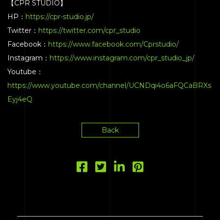
【CPR STUDIO】
HP：
https://cpr-studio.jp/
Twitter：
https://twitter.com/cpr_studio
Facebook：
https://www.facebook.com/Cprstudio/
Instagram：
https://www.instagram.com/cpr_studio_jp/
Youtube：
https://www.youtube.com/channel/UCNDqi4o6aFQCaBRXs
HOME
Eyj4eQ
SERVICE
ENGENEER
Back
EQUIPMENT
PRICE
ACCESS
BLOG