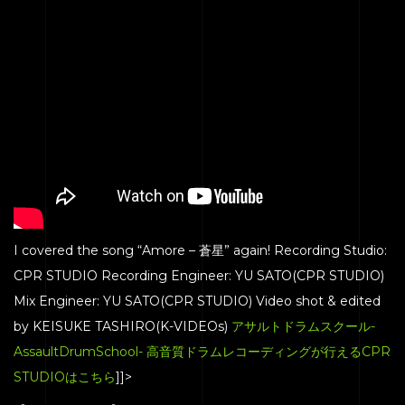
I covered the song “Amore – 蒼星” again! Recording Studio:
CPR STUDIO Recording Engineer: YU SATO(CPR STUDIO)
Mix Engineer: YU SATO(CPR STUDIO) Video shot & edited
by KEISUKE TASHIRO(K-VIDEOs)
アサルトドラムスクール-
AssaultDrumSchool-
高音質ドラムレコーディングが行えるCPR
STUDIOはこちら
]]>