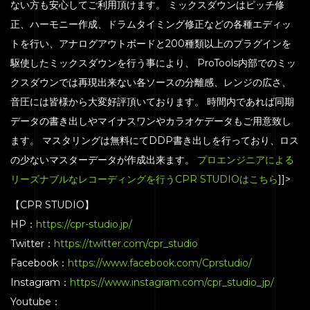
ない方も安心してご利用頂けます。 ミックスダウンはピッチ修
正、ハーモニー作成、ドラムタイミング修正などの各種エディッ
トを行い、アナログアウトボードと200種類以上のプラグインを
駆使したミックスダウンを行う事により、 ProTools内部でのミッ
クスダウンでは再現出来ない各ソースの分離感、レンジの広さ、
音圧には皆様から大変好評頂いております。 時間内であれば同期
データの書き出しやマイナスワンやカラオケデータもご用意致し
ます。 マスタリングは無料にてDDP書き出しを行っており、ロス
の少ないマスターデータが作成出来ます。
プロエンジニアによる
リーズナブルなレコーディングを行うCPR STUDIOはこちら
]]>
【CPR STUDIO】
HP：
https://cpr-studio.jp/
Twitter：
https://twitter.com/cpr_studio
Facebook：
https://www.facebook.com/Cprstudio/
Instagram：
https://www.instagram.com/cpr_studio_jp/
Youtube：