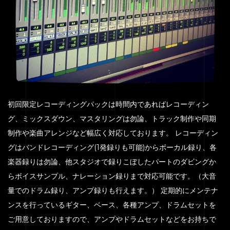
HOME
SERVICE
ENGENEER
初回限定レコーディングパックは時間内であればレコーディン
EQUIPMENT
グ、ミックスダウン、マスタリングは勿論、トラック制作や同期
制作や楽曲アレンジなど幅広く対応しております。 レコーディン
PRICE
グはバンドレコーディング(1発録りも可能)からボーカル録り、各
ACCESS
楽器録りは勿論、他スタジオで録りこぼしたパートのダビングか
BLOG
らボイスサンプル、ナレーション録りまで対応可能です。（大音
量でのドラム録り、アンプ録りも行えます。） 定期的にメンテナ
CONTACT
ンスを行っているギター、ベース、各種アンプ、ドラムセットを
ご用意しておりますので、アンプやドラムセットなどをお持ちで