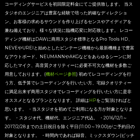
コーディングサービスを初回限定料金にてご提供致します。 当ス
タジオのエンジニアは豊富な経験で培った的確なディレクショ
ン、お客様の求めるサウンドを作り上げるセンスやアイディアを
兼ね備えており、様々な状況に臨機応変に対応致します。 レコー
ディング機材はDAWに商用スタジオ標準となるPro Tools HD、
NEVEやUREIと始めとしたビンテージ機種から最新機種まで豊富
なアウトボード、NEUMANNやAKGなどをあらゆるシーンに対
応したマイク、高音質クオリティーに必要不可欠な機材を多数ご
用意しております。(
機材ページ参照
) 初めてレコーディングを行
う方、低予算でレコーディングを行いたい方、宅録クオリティー
に満足出来ず商用スタジオでレコーディングを行いたい方に是非
オススメとなるプランとなります。 詳細は
HP
をご覧頂ければと
思います。 ・当スタジオを初めてご利用になる方が対象となりま
す。 ・スタジオ代、機材代、エンジニア代込。 ・2016/12/1～
2017/2/28までの土日祝日を除く平日(11:00～19:00)がご予約日の
対象となります。 ・時間内であれば録音、ミックスダウン(ピッチ