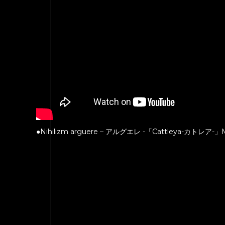
●Nihilizm arguere – アルグエレ -「Cattleya-カトレア-」M