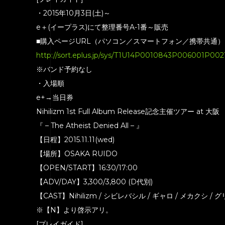
・2015年10月3日(土)～
e＋(イープラス)にて整理番号A-1番～販売
■購入ページURL（パソコン／スマートフォン／携帯共通）
http://sort.eplus.jp/sys/T1U14P0010843P006001P0
※バンド予約なし
・入場順
e+→当日券
Nihilizm 1st Full Album Release記念主催ツアー at 大阪
『 – The Atheist Denied All – 』
【日程】2015.11.11(wed)
【場所】OSAKA RUIDO
【OPEN/START】16:30/17:00
【ADV/DAY】3,300/3,800 (D代別)
【CAST】Nihilizm / シビレバシル / ギャロ / メカクシ / 
※【N】より啓示アリ。
[プレイガイド]