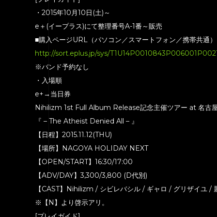
・2015年10月10日(土)～
e＋(イープラス)にて整理番号A-1番～販売
■購入ページURL（パソコン／スマートフォン／携帯共通）
http://sort.eplus.jp/sys/T1U14P0010843P006001P0
※バンド予約なし
・入場順
e+→当日券
Nihilizm 1st Full Album Release記念主催ツアー at 名古
『 – The Atheist Denied All – 』
【日程】2015.11.12(THU)
【場所】NAGOYA HOLIDAY NEXT
【OPEN/START】16:30/17:00
【ADV/DAY】3,300/3,800 (D代別)
【CAST】Nihilizm / シビレバシル / ギャロ / グリザイユ / 麗
※【N】より啓示アリ。
[プレイガイド]