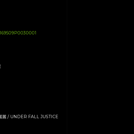
02169509P0030001
屋
麗 / UNDER FALL JUSTICE