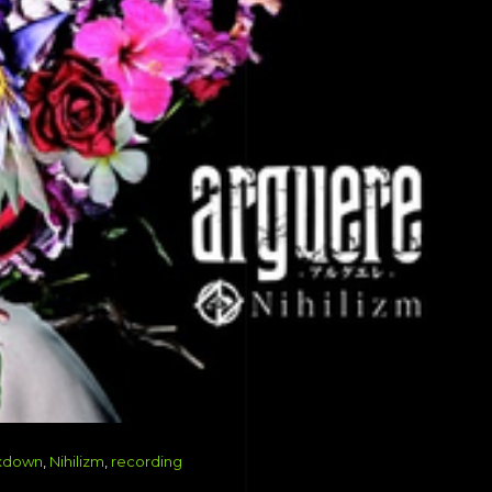
xdown
,
Nihilizm
,
recording