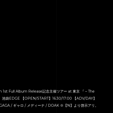
zm 1st Full Album Release記念主催ツアー at 東京 『 – The
【場所】池袋EDGE 【OPEN/START】16:30/17:00 【ADV/DAY】
シル / GAGA / ギャロ / メディーナ / DOAK ※【N】より啓示アリ。