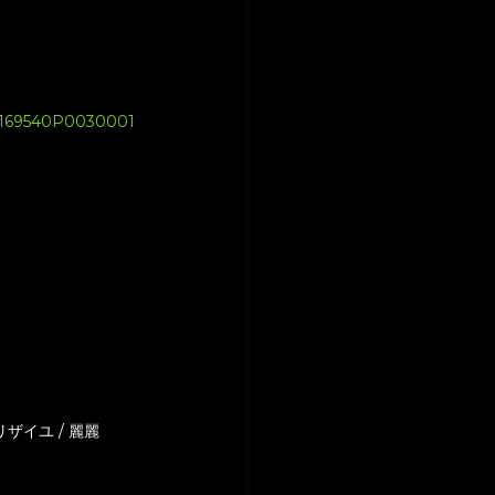
02169540P0030001
グリザイユ / 麗麗