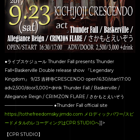
ENGENEER
EQUIPMENT
PRICE
ACCESS
BLOG
●ライブスケジュール Thunder Fall presents Thunder
CONTACT
Fall×Baskerville Double release show 『Legendary
Kingdom』 9/23 吉祥寺CRESCENDO open16:30/start17:00
adv2,500/door3,000+drink Thunder Fall / Baskerville /
Allegiance Reign / CRIMZON FLARE / さかもとえいぞう
——————————— ●Thunder Fall official site
https://tothefreedomsky.jimdo.com
メロディックパワー/スピ
ードメタルのレコーディングはCPR STUDIOへ
]]>
【CPR STUDIO】